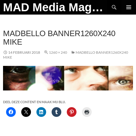
Ga
Zoeken
MAD Media Magazine
naar
PRIMAI
de
MENU
inhoud
MADBELLO BANNER1260X240
MIKE
14 FEBRUARI 2018
1260 × 240
MADBELLO BANNER1260X240
MIKE
DEEL DEZE CONTENT EN MAAK MIJ BLIJ.