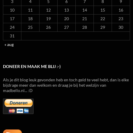
3
4
5
6
7
8
9
10
11
12
13
14
15
16
17
18
19
20
21
22
23
24
25
26
27
28
29
30
31
« aug
DONEER EN MAAK ME BLIJ :-)
Als je dit blog leuk gevonden heb en toch geld te veel hebt, dan is elke
bijdrage meer dan welkom en draag je bij het welzijn van
madbello.nl... :D