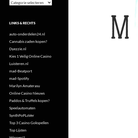
Categorieën
LINKS & RECHTS
auto-onderdelen24.nl
Cannabis zaden kopen?
Dyezzie.nl
Kies 1 Veilig Online Casino
Luisteren.nl
mad-Beatport
mad-Spotify
Marilyn Amaterasu
Online Casino Nieuws
Paddos & Truffels kopen?
Speelautomaten
SynthPoPLoVer
Top 3 Casino Gokspellen
Top Lijsten
Winnen!?