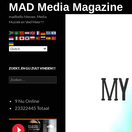
Zoeken
MAD Media Magazine
Ga
madbello Nieuws, Media
Muziek en Veel Meer!!!
naar
de
inhoud
ZOEKT, EN GIJ ZULT VINDEN!!!
Zoeken
naar:
9 Nu Online
23322445 Totaal