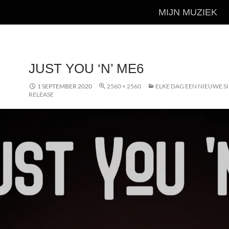
MIJN MUZIEK
JUST YOU ‘N’ ME6
1 SEPTEMBER 2020
2560 × 2560
ELKE DAG EEN NIEUWE S
RELEASE