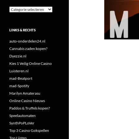
Categorieën
LINKS & RECHTS
auto-onderdelen24.nl
Cannabis zaden kopen?
Dyezzie.nl
Kies 1 Veilig Online Casino
Luisteren.nl
mad-Beatport
mad-Spotify
Marilyn Amaterasu
Online Casino Nieuws
Paddos & Truffels kopen?
Speelautomaten
SynthPoPLoVer
Top 3 Casino Gokspellen
Top Lijsten