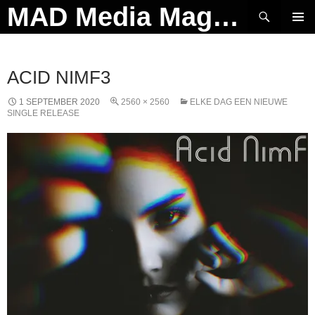
Ga
Zoeken
MAD Media Magazine
naar
PRIMAI
de
MENU
inhoud
ACID NIMF3
1 SEPTEMBER 2020
2560 × 2560
ELKE DAG EEN NIEUWE
SINGLE RELEASE