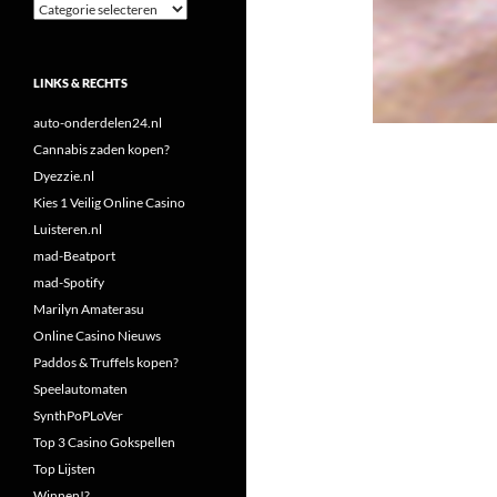
Categorieën
LINKS & RECHTS
auto-onderdelen24.nl
Cannabis zaden kopen?
Dyezzie.nl
Kies 1 Veilig Online Casino
Luisteren.nl
mad-Beatport
mad-Spotify
Marilyn Amaterasu
Online Casino Nieuws
Paddos & Truffels kopen?
Speelautomaten
SynthPoPLoVer
Top 3 Casino Gokspellen
Top Lijsten
Winnen!?