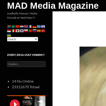
Zoeken
MAD Media Magazine
Ga
madbello Nieuws, Media
Muziek en Veel Meer!!!
naar
de
inhoud
ZOEKT, EN GIJ ZULT VINDEN!!!
Zoeken
naar:
14 Nu Online
23312670 Totaal