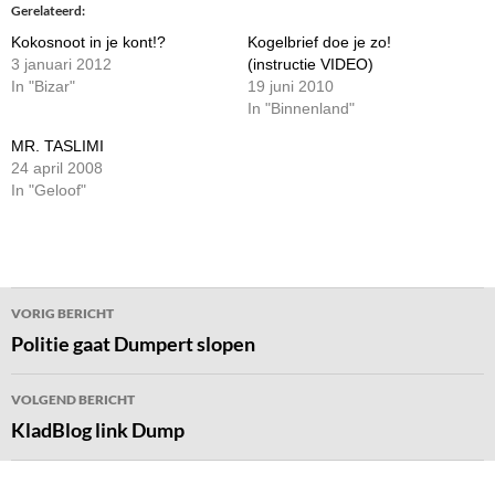
Gerelateerd
Kokosnoot in je kont!?
Kogelbrief doe je zo!
3 januari 2012
(instructie VIDEO)
In "Bizar"
19 juni 2010
In "Binnenland"
MR. TASLIMI
24 april 2008
In "Geloof"
Bericht
VORIG BERICHT
navigatie
Politie gaat Dumpert slopen
VOLGEND BERICHT
KladBlog link Dump