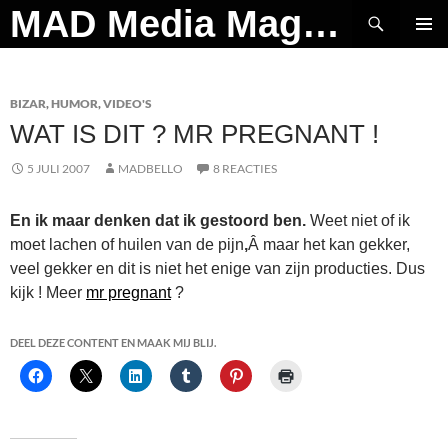
Ga
Zoeken
MAD Media Magazine
naar
PRIMAI
de
MENU
inhoud
BIZAR
,
HUMOR
,
VIDEO'S
WAT IS DIT ? MR PREGNANT !
5 JULI 2007
MADBELLO
8 REACTIES
En ik maar denken dat ik gestoord ben.
Weet niet of ik
moet lachen of huilen van de pijn
,
Â maar het kan gekker,
veel gekker en dit is niet het enige van zijn producties. Dus
kijk ! Meer
mr pregnant
?
DEEL DEZE CONTENT EN MAAK MIJ BLIJ.