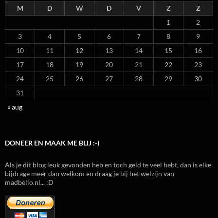
M
D
W
D
V
Z
Z
1
2
3
4
5
6
7
8
9
10
11
12
13
14
15
16
17
18
19
20
21
22
23
24
25
26
27
28
29
30
31
« aug
DONEER EN MAAK ME BLIJ :-)
Als je dit blog leuk gevonden heb en toch geld te veel hebt, dan is elke
bijdrage meer dan welkom en draag je bij het welzijn van
madbello.nl... :D