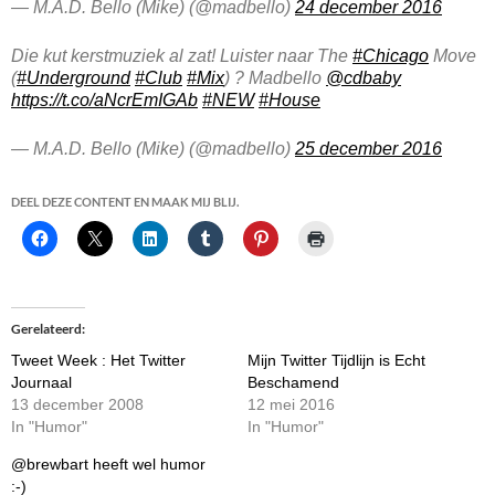
— M.A.D. Bello (Mike) (@madbello)
24 december 2016
Die kut kerstmuziek al zat! Luister naar The
#Chicago
Move
(
#Underground
#Club
#Mix
) ? Madbello
@cdbaby
https://t.co/aNcrEmIGAb
#NEW
#House
— M.A.D. Bello (Mike) (@madbello)
25 december 2016
DEEL DEZE CONTENT EN MAAK MIJ BLIJ.
Gerelateerd
Tweet Week : Het Twitter
Mijn Twitter Tijdlijn is Echt
Journaal
Beschamend
13 december 2008
12 mei 2016
In "Humor"
In "Humor"
@brewbart heeft wel humor
:-)