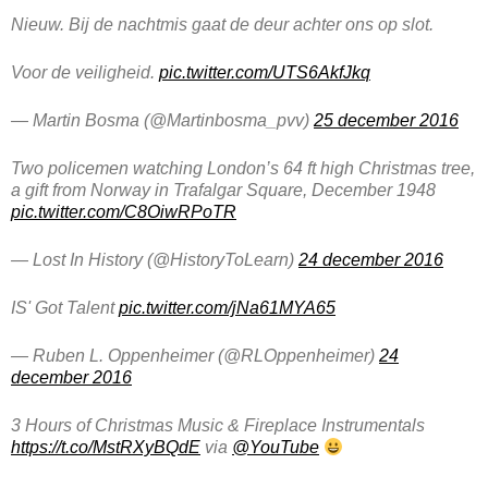
Nieuw. Bij de nachtmis gaat de deur achter ons op slot.
Voor de veiligheid.
pic.twitter.com/UTS6AkfJkq
— Martin Bosma (@Martinbosma_pvv)
25 december 2016
Two policemen watching London’s 64 ft high Christmas tree,
a gift from Norway in Trafalgar Square, December 1948
pic.twitter.com/C8OiwRPoTR
— Lost In History (@HistoryToLearn)
24 december 2016
IS' Got Talent
pic.twitter.com/jNa61MYA65
— Ruben L. Oppenheimer (@RLOppenheimer)
24
december 2016
3 Hours of Christmas Music & Fireplace Instrumentals
https://t.co/MstRXyBQdE
via
@YouTube