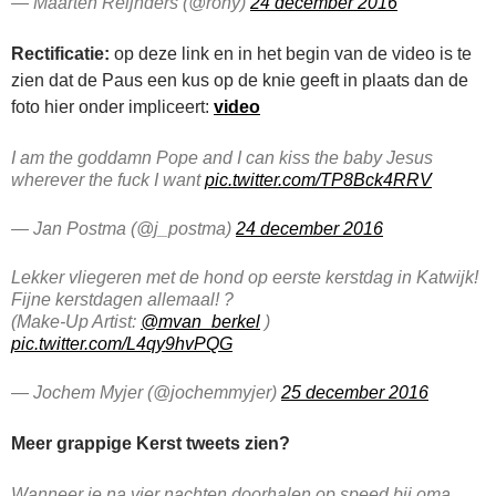
— Maarten Reijnders (@rohy)
24 december 2016
Rectificatie:
op deze link en in het begin van de video is te
zien dat de Paus een kus op de knie geeft in plaats dan de
foto hier onder impliceert:
video
I am the goddamn Pope and I can kiss the baby Jesus
wherever the fuck I want
pic.twitter.com/TP8Bck4RRV
— Jan Postma (@j_postma)
24 december 2016
Lekker vliegeren met de hond op eerste kerstdag in Katwijk!
Fijne kerstdagen allemaal! ?
(Make-Up Artist:
@mvan_berkel
)
pic.twitter.com/L4qy9hvPQG
— Jochem Myjer (@jochemmyjer)
25 december 2016
Meer grappige Kerst tweets zien?
Wanneer je na vier nachten doorhalen op speed bij oma