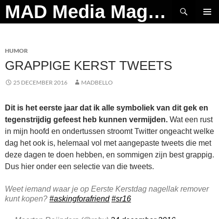
Ga
Zoeken
MAD Media Magazine
naar
PRIMAI
de
MENU
inhoud
HUMOR
GRAPPIGE KERST TWEETS
25 DECEMBER 2016
MADBELLO
Dit is het eerste jaar dat ik alle symboliek van dit gek en
tegenstrijdig gefeest heb kunnen vermijden.
Wat een rust
in mijn hoofd en ondertussen stroomt Twitter ongeacht welke
dag het ook is, helemaal vol met aangepaste tweets die met
deze dagen te doen hebben, en sommigen zijn best grappig.
Dus hier onder een selectie van die tweets.
Weet iemand waar je op Eerste Kerstdag nagellak remover
kunt kopen?
#askingforafriend
#sr16