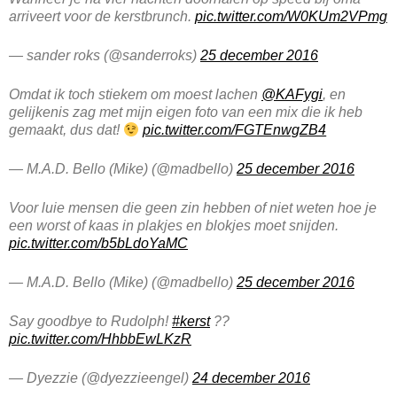
arriveert voor de kerstbrunch.
pic.twitter.com/W0KUm2VPmg
— sander roks (@sanderroks)
25 december 2016
Omdat ik toch stiekem om moest lachen
@KAFygi
, en
gelijkenis zag met mijn eigen foto van een mix die ik heb
gemaakt, dus dat!
pic.twitter.com/FGTEnwgZB4
— M.A.D. Bello (Mike) (@madbello)
25 december 2016
Voor luie mensen die geen zin hebben of niet weten hoe je
een worst of kaas in plakjes en blokjes moet snijden.
pic.twitter.com/b5bLdoYaMC
— M.A.D. Bello (Mike) (@madbello)
25 december 2016
Say goodbye to Rudolph!
#kerst
??
pic.twitter.com/HhbbEwLKzR
— Dyezzie (@dyezzieengel)
24 december 2016