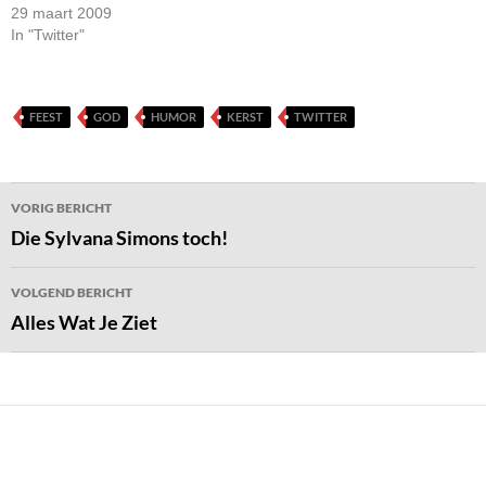
29 maart 2009
In "Twitter"
FEEST
GOD
HUMOR
KERST
TWITTER
Bericht
VORIG BERICHT
navigatie
Die Sylvana Simons toch!
VOLGEND BERICHT
Alles Wat Je Ziet