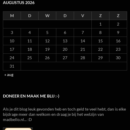
AUGUSTUS 2026
M
D
W
D
V
Z
Z
1
2
3
4
5
6
7
8
9
10
11
12
13
14
15
16
17
18
19
20
21
22
23
24
25
26
27
28
29
30
31
« aug
DONEER EN MAAK ME BLIJ :-)
Als je dit blog leuk gevonden heb en toch geld te veel hebt, dan is elke
bijdrage meer dan welkom en draag je bij het welzijn van
madbello.nl... :D