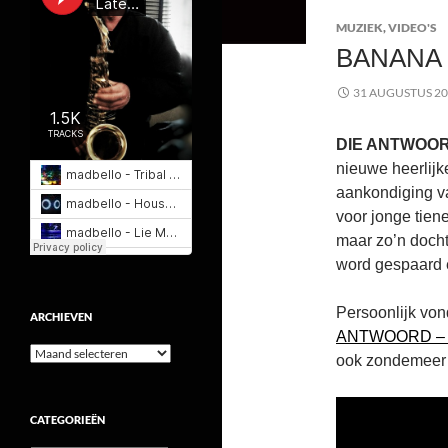
MUZIEK
,
VIDEO'S
BANANA 
31 AUGUSTUS 2
DIE ANTWOOR
nieuwe heerlijk
aankondiging va
voor jonge tien
maar zo’n doch
word gespaard e
Persoonlijk von
ARCHIEVEN
ANTWOORD –
Archieven
ook zondemeer ze
CATEGORIEËN