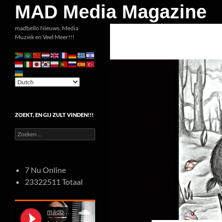
Zoeken
MAD Media Magazine
Ga
madbello Nieuws, Media
Muziek en Veel Meer!!!
naar
de
inhoud
ZOEKT, EN GIJ ZULT VINDEN!!!
Zoeken
naar:
7 Nu Online
23322511 Totaal