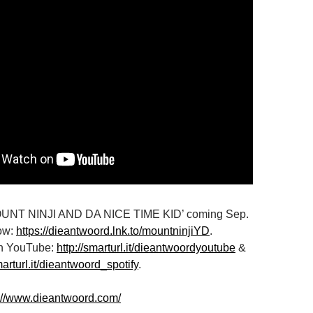
UNT NINJI AND DA NICE TIME KID’ coming Sep.
now:
https://dieantwoord.lnk.to/mountninjiYD
.
 YouTube:
http://smarturl.it/dieantwoordyoutube
&
marturl.it/dieantwoord_spotify
.
p://www.dieantwoord.com/