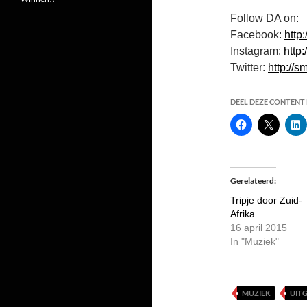
Follow DA on:
Facebook:
http
Instagram:
http:
Twitter:
http://sm
DEEL DEZE CONTENT E
Gerelateerd
Tripje door Zuid-
Afrika
16 april 2015
In "Muziek"
MUZIEK
UIT