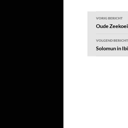
Bericht
VORIG BERICHT
navigatie
Oude Zeekoeie
VOLGEND BERICHT
Solomun in Ib