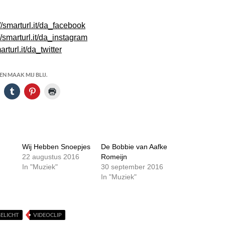
://smarturl.it/da_facebook
//smarturl.it/da_instagram
arturl.it/da_twitter
N MAAK MIJ BLIJ.
Wij Hebben Snoepjes
De Bobbie van Aafke
22 augustus 2016
Romeijn
In "Muziek"
30 september 2016
In "Muziek"
GELICHT
VIDEOCLIP