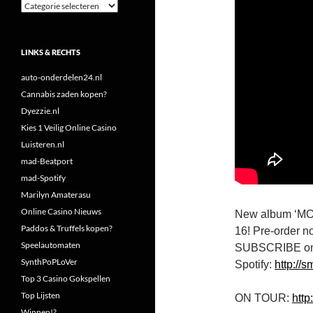
Categorieën
LINKS & RECHTS
auto-onderdelen24.nl
Cannabis zaden kopen?
Dyezzie.nl
Kies 1 Veilig Online Casino
Luisteren.nl
mad-Beatport
mad-Spotify
Marilyn Amaterasu
Online Casino Nieuws
New album ‘MO
Paddos & Truffels kopen?
16! Pre-order 
Speelautomaten
SUBSCRIBE on
SynthPoPLoVer
Spotify:
http://s
Top 3 Casino Gokspellen
Top Lijsten
ON TOUR:
htt
Winnen!?