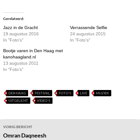
Gerelateerd
Jazz in de Gracht
Verrassende Selfie
19 augustus 2016
24 augustus 2015
In "Foto's"
In "Foto's"
Bootje varen in Den Haag met
kanohaagland.nl
13 augustus 2011
In "Foto's"
DEN HAAG
FESTIVAL
FOTO'S
LIVE
MUZIEK
UITGELICHT
VIDEO'S
Bericht
VORIG BERICHT
navigatie
Omran Daqneesh