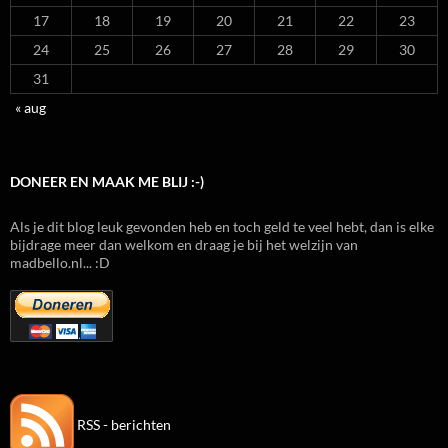
17
18
19
20
21
22
23
24
25
26
27
28
29
30
31
« aug
DONEER EN MAAK ME BLIJ :-)
Als je dit blog leuk gevonden heb en toch geld te veel hebt, dan is elke
bijdrage meer dan welkom en draag je bij het welzijn van
madbello.nl... :D
RSS - berichten