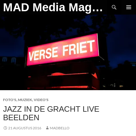
Ga
Zoeken
MAD Media Magazine
naar
PRIMAI
de
MENU
inhoud
FOTO'S
,
MUZIEK
,
VIDEO'S
JAZZ IN DE GRACHT LIVE
BEELDEN
21 AUGUSTUS 2016
MADBELLO