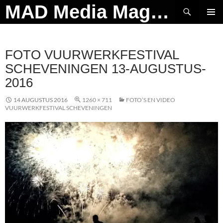
Ga
Zoeken
MAD Media Magazine
naar
PRIMAI
de
MENU
inhoud
FOTO VUURWERKFESTIVAL
SCHEVENINGEN 13-AUGUSTUS-
2016
14 AUGUSTUS 2016
1260 × 711
FOTO’S EN VIDEO
VUURWERKFESTIVAL SCHEVENINGEN