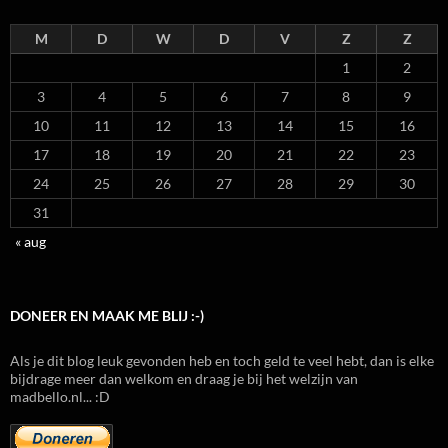
M
D
W
D
V
Z
Z
1
2
3
4
5
6
7
8
9
10
11
12
13
14
15
16
17
18
19
20
21
22
23
24
25
26
27
28
29
30
31
« aug
DONEER EN MAAK ME BLIJ :-)
Als je dit blog leuk gevonden heb en toch geld te veel hebt, dan is elke
bijdrage meer dan welkom en draag je bij het welzijn van
madbello.nl... :D