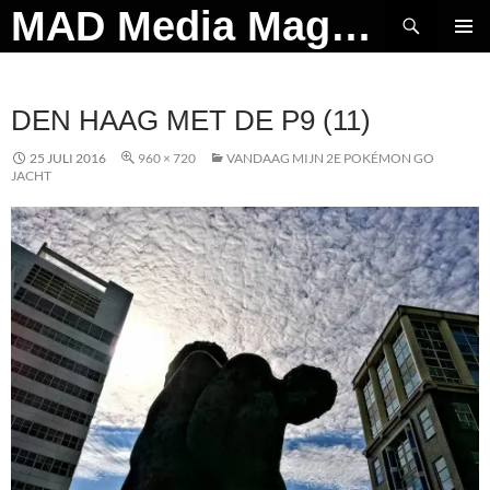
Ga
Zoeken
MAD Media Magazine
naar
PRIMAI
de
MENU
inhoud
DEN HAAG MET DE P9 (11)
25 JULI 2016
960 × 720
VANDAAG MIJN 2E POKÉMON GO
JACHT