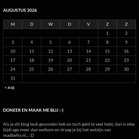
AUGUSTUS 2026
M
D
W
D
V
Z
Z
1
2
3
4
5
6
7
8
9
10
11
12
13
14
15
16
17
18
19
20
21
22
23
24
25
26
27
28
29
30
31
« aug
DONEER EN MAAK ME BLIJ :-)
Als je dit blog leuk gevonden heb en toch geld te veel hebt, dan is elke
bijdrage meer dan welkom en draag je bij het welzijn van
madbello.nl... :D