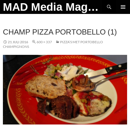
Ga
Zoeken
MAD Media Magazine
naar
PRIMAI
de
MENU
inhoud
CHAMP PIZZA PORTOBELLO (1)
21 JULI 2016
600 × 337
PIZZA’S MET PORTOBELLO
CHAMPIGNONS