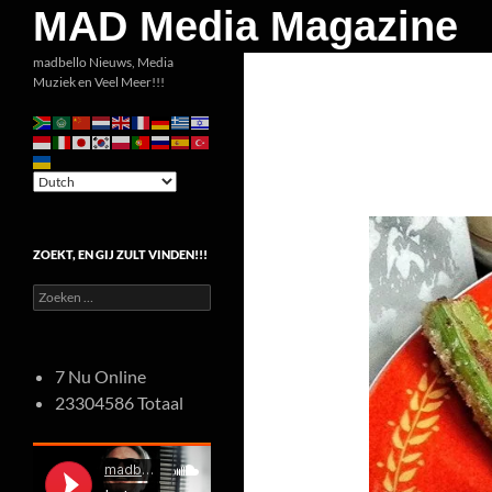
Zoeken
MAD Media Magazine
Ga
madbello Nieuws, Media
Muziek en Veel Meer!!!
naar
de
inhoud
ZOEKT, EN GIJ ZULT VINDEN!!!
Zoeken
naar:
7 Nu Online
23304586 Totaal