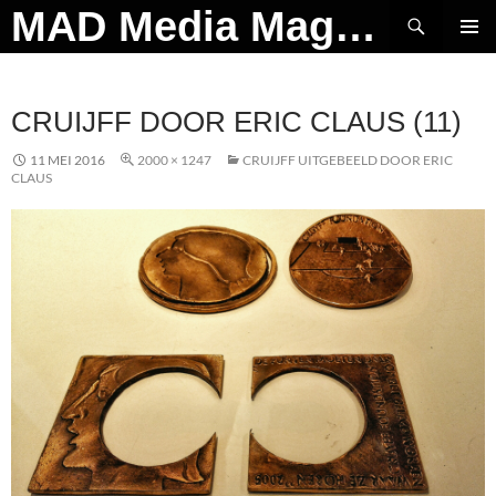
Ga
Zoeken
MAD Media Magazine
naar
PRIMAI
de
MENU
inhoud
CRUIJFF DOOR ERIC CLAUS (11)
11 MEI 2016
2000 × 1247
CRUIJFF UITGEBEELD DOOR ERIC
CLAUS