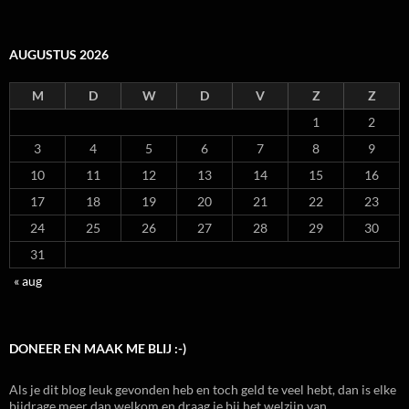
AUGUSTUS 2026
M
D
W
D
V
Z
Z
1
2
3
4
5
6
7
8
9
10
11
12
13
14
15
16
17
18
19
20
21
22
23
24
25
26
27
28
29
30
31
« aug
DONEER EN MAAK ME BLIJ :-)
Als je dit blog leuk gevonden heb en toch geld te veel hebt, dan is elke
bijdrage meer dan welkom en draag je bij het welzijn van