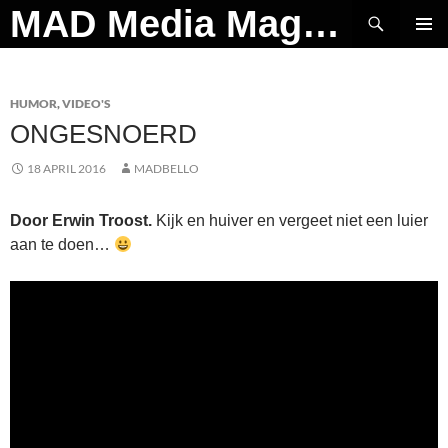
Ga
Zoeken
MAD Media Magazine
naar
PRIMAI
de
MENU
inhoud
HUMOR
,
VIDEO'S
ONGESNOERD
18 APRIL 2016
MADBELLO
Door Erwin Troost.
Kijk en huiver en vergeet niet een luier
aan te doen…