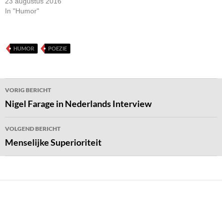
23 augustus 2016
In "Humor"
HUMOR
POEZIE
Bericht
VORIG BERICHT
navigatie
Nigel Farage in Nederlands Interview
VOLGEND BERICHT
Menselijke Superioriteit