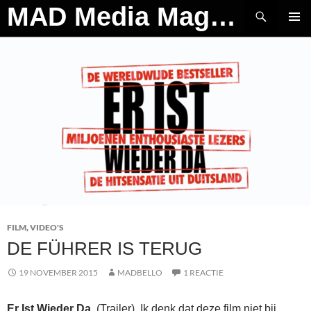
Ga
Zoeken
MAD Media Magazine
naar
PRIMAI
de
MENU
inhoud
FILM
,
VIDEO'S
DE FÜHRER IS TERUG
19 NOVEMBER 2015
MADBELLO
1 REACTIE
Er Ist Wieder Da.
(Trailer). Ik denk dat deze film niet bij