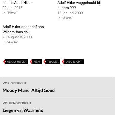
Ich bin Adolf Hitler
Adolf Hitler weggehaald bij
22 juni 2013
ouders ???
In "Bizar"
15 januari 2009
In "Aside"
Adolf Hitler openbrief aan
Wilders-fans :lol:
28 augustus 2009
In "Aside"
ADOLF HITLER
FILM
TRAILER
UITGELICHT
Bericht
VORIG BERICHT
navigatie
Moody Manc, Altijd Goed
VOLGEND BERICHT
Liegen vs. Waarheid