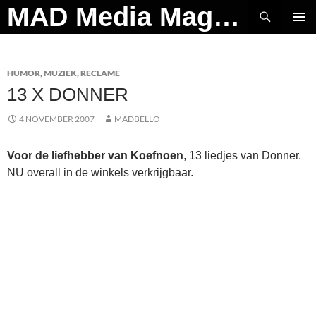
Ga
Zoeken
MAD Media Magazine
naar
PRIMAI
de
MENU
inhoud
HUMOR
,
MUZIEK
,
RECLAME
13 X DONNER
4 NOVEMBER 2007
MADBELLO
Voor de liefhebber van Koefnoen
, 13 liedjes van Donner.
NU overall in de winkels verkrijgbaar.