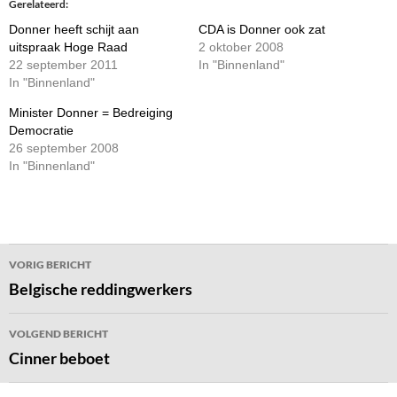
Gerelateerd
Donner heeft schijt aan
CDA is Donner ook zat
uitspraak Hoge Raad
2 oktober 2008
22 september 2011
In "Binnenland"
In "Binnenland"
Minister Donner = Bedreiging
Democratie
26 september 2008
In "Binnenland"
Bericht
VORIG BERICHT
navigatie
Belgische reddingwerkers
VOLGEND BERICHT
Cinner beboet