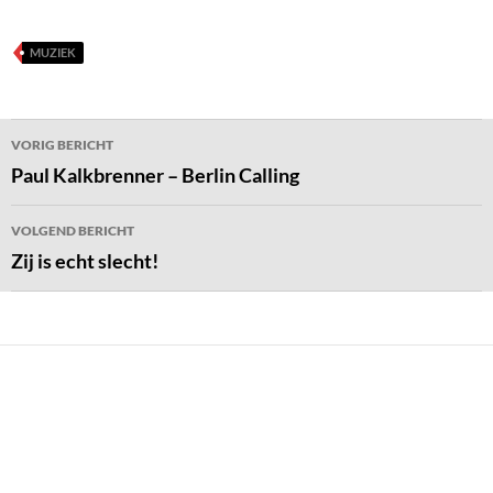
MUZIEK
Bericht
VORIG BERICHT
navigatie
Paul Kalkbrenner – Berlin Calling
VOLGEND BERICHT
Zij is echt slecht!