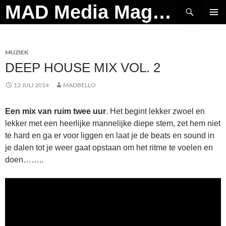
Ga
Zoeken
MAD Media Magazine
naar
PRIMAI
de
MENU
inhoud
MUZIEK
DEEP HOUSE MIX VOL. 2
12 JULI 2014
MADBELLO
Een mix van ruim twee uur
. Het begint lekker zwoel en
lekker met een heerlijke mannelijke diepe stem, zet hem niet
te hard en ga er voor liggen en laat je de beats en sound in
je dalen tot je weer gaat opstaan om het ritme te voelen en
doen……..