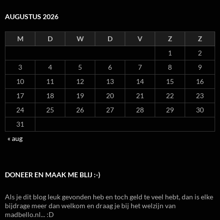
AUGUSTUS 2026
M
D
W
D
V
Z
Z
1
2
3
4
5
6
7
8
9
10
11
12
13
14
15
16
17
18
19
20
21
22
23
24
25
26
27
28
29
30
31
« aug
DONEER EN MAAK ME BLIJ :-)
Als je dit blog leuk gevonden heb en toch geld te veel hebt, dan is elke
bijdrage meer dan welkom en draag je bij het welzijn van
madbello.nl... :D