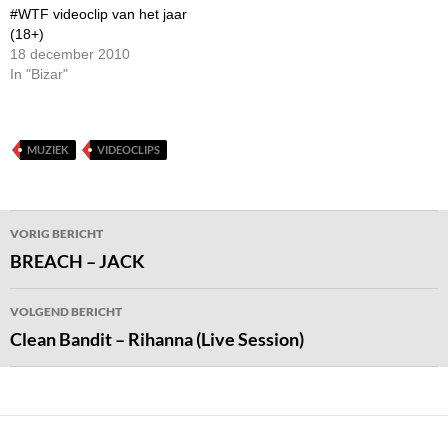
#WTF videoclip van het jaar
(18+)
18 december 2010
In "Bizar"
MUZIEK
VIDEOCLIPS
Bericht
VORIG BERICHT
navigatie
BREACH – JACK
VOLGEND BERICHT
Clean Bandit – Rihanna (Live Session)