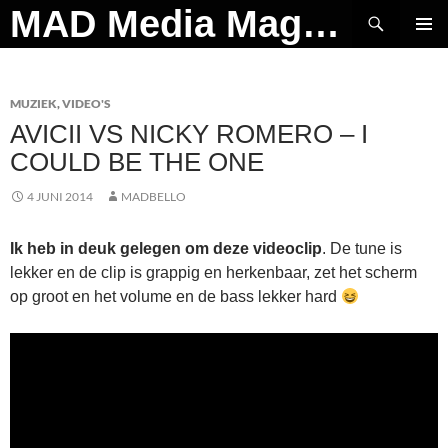
Ga
Zoeken
MAD Media Magazine
naar
PRIMAI
de
MENU
inhoud
MUZIEK
,
VIDEO'S
AVICII VS NICKY ROMERO – I
COULD BE THE ONE
4 JUNI 2014
MADBELLO
Ik heb in deuk gelegen om deze videoclip
. De tune is
lekker en de clip is grappig en herkenbaar, zet het scherm
op groot en het volume en de bass lekker hard