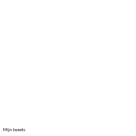
Mijn tweets