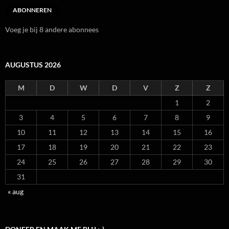
ABONNEREN
Voeg je bij 8 andere abonnees
AUGUSTUS 2026
M
D
W
D
V
Z
Z
1
2
3
4
5
6
7
8
9
10
11
12
13
14
15
16
17
18
19
20
21
22
23
24
25
26
27
28
29
30
31
« aug