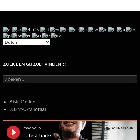
ZOEKT, EN GIJ ZULT VINDEN!!!
Zoeken
naar:
8 Nu Online
23299079 Totaal