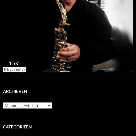
ARCHIEVEN
Archieven
CATEGORIEËN