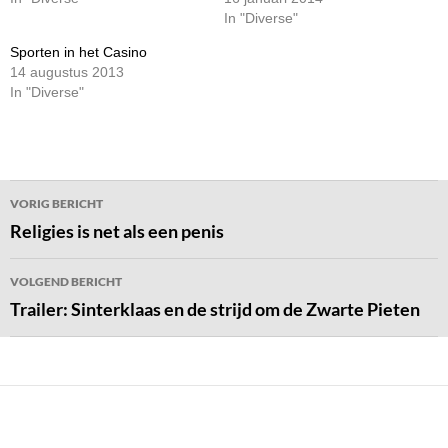
In "Diverse"
Sporten in het Casino
14 augustus 2013
In "Diverse"
Bericht
VORIG BERICHT
navigatie
Religies is net als een penis
VOLGEND BERICHT
Trailer: Sinterklaas en de strijd om de Zwarte Pieten