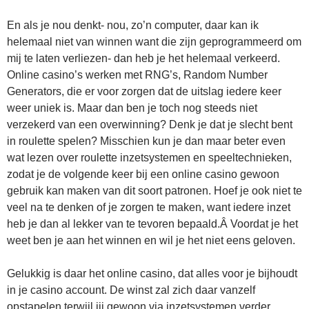
En als je nou denkt- nou, zo’n computer, daar kan ik
helemaal niet van winnen want die zijn geprogrammeerd om
mij te laten verliezen- dan heb je het helemaal verkeerd.
Online casino’s werken met RNG’s, Random Number
Generators, die er voor zorgen dat de uitslag iedere keer
weer uniek is. Maar dan ben je toch nog steeds niet
verzekerd van een overwinning? Denk je dat je slecht bent
in roulette spelen? Misschien kun je dan maar beter even
wat lezen over roulette inzetsystemen en speeltechnieken,
zodat je de volgende keer bij een online casino gewoon
gebruik kan maken van dit soort patronen. Hoef je ook niet te
veel na te denken of je zorgen te maken, want iedere inzet
heb je dan al lekker van te tevoren bepaald.Â Voordat je het
weet ben je aan het winnen en wil je het niet eens geloven.
Gelukkig is daar het online casino, dat alles voor je bijhoudt
in je casino account. De winst zal zich daar vanzelf
opstapelen terwijl jij gewoon via inzetsystemen verder