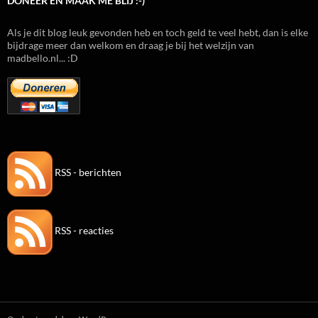
DONEER EN MAAK ME BLIJ :-)
Als je dit blog leuk gevonden heb en toch geld te veel hebt, dan is elke
bijdrage meer dan welkom en draag je bij het welzijn van
madbello.nl... :D
RSS - berichten
RSS - reacties