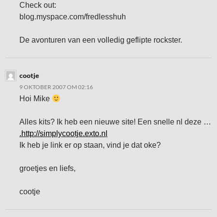
Check out:
blog.myspace.com/fredlesshuh
De avonturen van een volledig geflipte rockster.
cootje
9 OKTOBER 2007 OM 02:16
Hoi Mike
Alles kits? Ik heb een nieuwe site! Een snelle nl deze …
.
http://simplycootje.exto.nl
Ik heb je link er op staan, vind je dat oke?
groetjes en liefs,
cootje