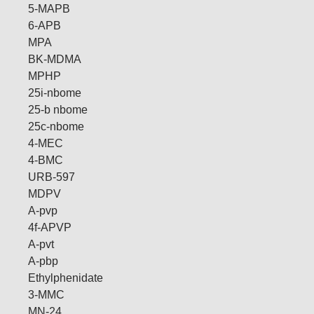
5-MAPB
6-APB
MPA
BK-MDMA
MPHP
25i-nbome
25-b nbome
25c-nbome
4-MEC
4-BMC
URB-597
MDPV
A-pvp
4f-APVP
A-pvt
A-pbp
Ethylphenidate
3-MMC
MN-24