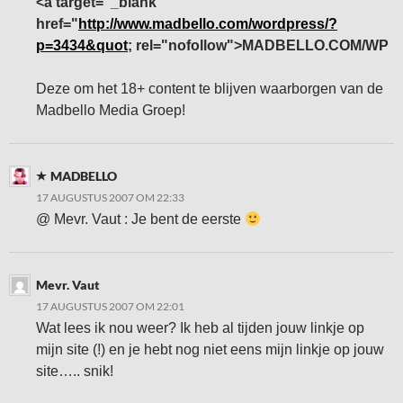
<a target="_blank"
href="
http://www.madbello.com/wordpress/?
p=3434&quot
; rel="nofollow">MADBELLO.COM/WP
Deze om het 18+ content te blijven waarborgen van de
Madbello Media Groep!
MADBELLO
17 AUGUSTUS 2007 OM 22:33
@ Mevr. Vaut : Je bent de eerste
Mevr. Vaut
17 AUGUSTUS 2007 OM 22:01
Wat lees ik nou weer? Ik heb al tijden jouw linkje op
mijn site (!) en je hebt nog niet eens mijn linkje op jouw
site….. snik!