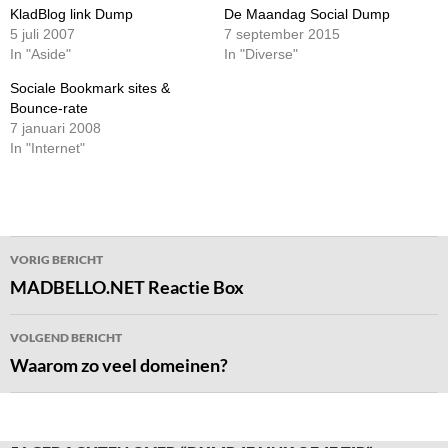
KladBlog link Dump
De Maandag Social Dump
5 juli 2007
7 september 2015
In "Aside"
In "Diverse"
Sociale Bookmark sites &
Bounce-rate
7 januari 2008
In "Internet"
Bericht
VORIG BERICHT
navigatie
MADBELLO.NET Reactie Box
VOLGEND BERICHT
Waarom zo veel domeinen?