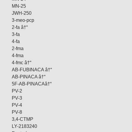
MN-25
JWH-250
3-meo-pcp
2-fa â†“
3-fa
4-fa
2-fma
4-fma
4-fmc â†“
AB-FUBINACA â†“
AB-PINACA â†“
5F-AB-PINACAâ†“
PV-2
PV-3
PV-4
PV-8
3,4-CTMP
LY-2183240