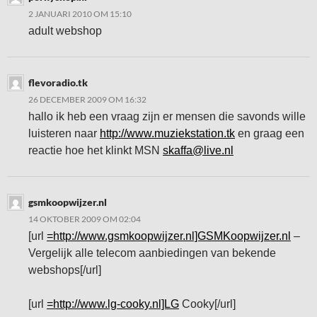
2 JANUARI 2010 OM 15:10
adult webshop
flevoradio.tk
26 DECEMBER 2009 OM 16:32
hallo ik heb een vraag zijn er mensen die savonds wille
luisteren naar
http://www.muziekstation.tk
en graag een
reactie hoe het klinkt MSN
skaffa@live.nl
gsmkoopwijzer.nl
14 OKTOBER 2009 OM 02:04
[url
=http://www.gsmkoopwijzer.nl]GSMKoopwijzer.nl
–
Vergelijk alle telecom aanbiedingen van bekende
webshops[/url]
[url
=http://www.lg-cooky.nl]LG
Cooky[/url]