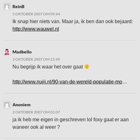
ReinB
5 OKTOBER 2007 OM 09:44
Ik snap hier niets van. Maar ja, ik ben dan ook bejaard:
http://www.wauwel.nl
Madbello
2 OKTOBER 2007 OM 15:49
Nu begrijp ik waar het over gaat
http://www.nujij.nl/90-van-de-wereld-populatie-mo
…
Anoniem
2 OKTOBER 2007 OM 01:07
ja ik heb me eigen in geschreven lol foxy gaat er aan
waneer ook al weer ?