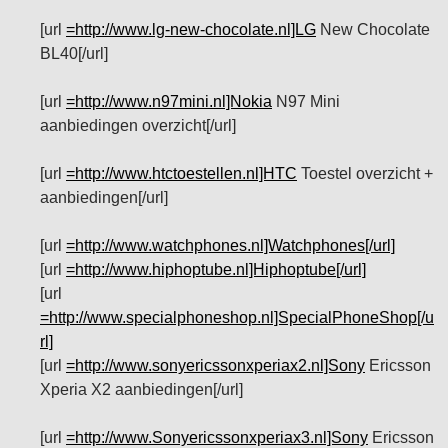
[url
=http://www.lg-new-chocolate.nl]LG
New Chocolate
BL40[/url]
[url
=http://www.n97mini.nl]Nokia
N97 Mini
aanbiedingen overzicht[/url]
[url
=http://www.htctoestellen.nl]HTC
Toestel overzicht +
aanbiedingen[/url]
[url
=http://www.watchphones.nl]Watchphones[/url]
[url
=http://www.hiphoptube.nl]Hiphoptube[/url]
[url
=http://www.specialphoneshop.nl]SpecialPhoneShop[/u
rl]
[url
=http://www.sonyericssonxperiax2.nl]Sony
Ericsson
Xperia X2 aanbiedingen[/url]
[url
=http://www.Sonyericssonxperiax3.nl]Sony
Ericsson