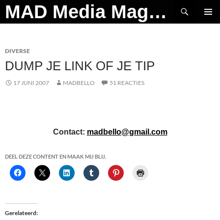
Ga
Zoeken
MAD Media Magazine
naar
PRIMAI
de
MENU
inhoud
DIVERSE
DUMP JE LINK OF JE TIP
17 JUNI 2007
MADBELLO
51 REACTIES
Contact:
madbello@gmail.com
DEEL DEZE CONTENT EN MAAK MIJ BLIJ.
Gerelateerd