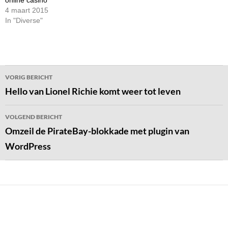
online casino
4 maart 2015
In "Diverse"
Bericht
VORIG BERICHT
navigatie
Hello van Lionel Richie komt weer tot leven
VOLGEND BERICHT
Omzeil de PirateBay-blokkade met plugin van
WordPress