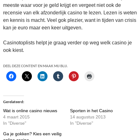
meeste waar voor je geld krijgt en vergeet niet ook de
recensie van elk afzonderlijk casino te lezen. Lezen is weten
en kennis is macht. Veel gok plezier, want in tijden van crisis
kan je euro maar een keer uitgeven.
Casinotoplists helpt je graag verder op weg welk casino je
ook kiest.
DEEL DEZE CONTENT EN MAAK MIJ BLIJ.
Gerelateerd
Wat is online casino nieuws
Sporten in het Casino
4 maart 2015
14 augustus 2013
In "Diverse"
In "Diverse"
Ga je gokken? Kies een veilig