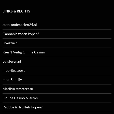
LINKS & RECHTS
auto-onderdelen24.nl
Cannabis zaden kopen?
Dyezzie.nl
Kies 1 Veilig Online Casino
Luisteren.nl
mad-Beatport
mad-Spotify
Marilyn Amaterasu
Online Casino Nieuws
Paddos & Truffels kopen?