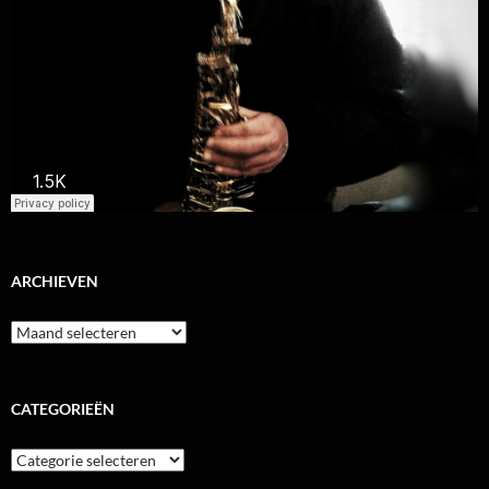
ARCHIEVEN
Archieven
CATEGORIEËN
Categorieën