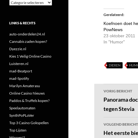
Categorieën
Gerelateerd
LINKS & RECHTS
Koefnoen doet he
PowNews
auto-onderdelen24.nl
23 oktober 2011
Cannabis zaden kopen?
In "Humor"
Dyezzie.nl
Kies 1 Veilig Online Casino
Luisteren.nl
DIEREN
HUM
mad-Beatport
mad-Spotify
Marilyn Amaterasu
Bericht
VORIG BERICHT
Online Casino Nieuws
navigatie
Panorama docu
Paddos & Truffels kopen?
tegen Stevia
Speelautomaten
SynthPoPLoVer
Top 3 Casino Gokspellen
VOLGEND BERICHT
Top Lijsten
Het eerste bie
Winnen!?