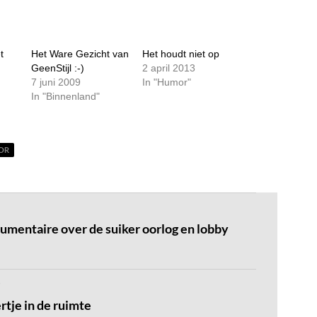
t
Het Ware Gezicht van
Het houdt niet op
GeenStijl :-)
2 april 2013
7 juni 2009
In "Humor"
In "Binnenland"
OR
mentaire over de suiker oorlog en lobby
rtje in de ruimte