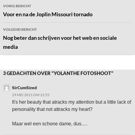
Bericht
VORIG BERICHT
navigatie
Voor en na de Joplin Missouri tornado
VOLGEND BERICHT
Nog beter dan schrijven voor het web en sociale
media
3 GEDACHTEN OVER “YOLANTHE FOTOSHOOT”
SirCumSized
29 MEI 2011 OM 12:55
It's her beauty that atracks my attention but a little lack of
personality that not attracks my heart?
Maar wel een schone dame, dus….