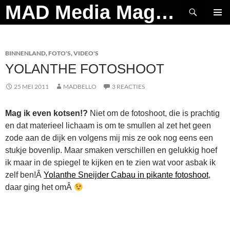
Ga
Zoeken
MAD Media Magazine
naar
PRIMAI
de
MENU
inhoud
BINNENLAND
,
FOTO'S
,
VIDEO'S
YOLANTHE FOTOSHOOT
25 MEI 2011
MADBELLO
3 REACTIES
Mag ik even kotsen!?
Niet om de fotoshoot, die is prachtig
en dat materieel lichaam is om te smullen al zet het geen
zode aan de dijk en volgens mij mis ze ook nog eens een
stukje bovenlip. Maar smaken verschillen en gelukkig hoef
ik maar in de spiegel te kijken en te zien wat voor asbak ik
zelf ben!Â
Yolanthe Sneijder Cabau in pikante fotoshoot
,
daar ging het omÂ