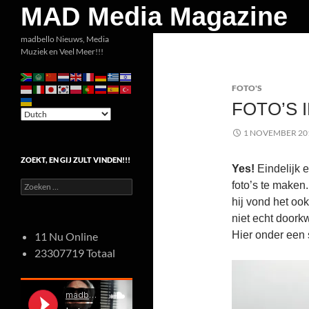
Zoeken
MAD Media Magazine
Ga
madbello Nieuws, Media
Muziek en Veel Meer!!!
naar
de
FOTO'S
inhoud
FOTO’S 
1 NOVEMBER 20
ZOEKT, EN GIJ ZULT VINDEN!!!
Yes!
Eindelijk e
Zoeken
foto’s te maken
naar:
hij vond het oo
niet echt doork
Hier onder een s
11 Nu Online
23307719 Totaal