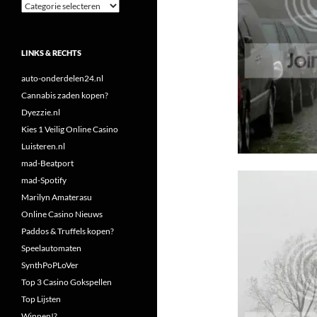
Categorieën
LINKS & RECHTS
auto-onderdelen24.nl
Cannabis zaden kopen?
Dyezzie.nl
Kies 1 Veilig Online Casino
Luisteren.nl
mad-Beatport
mad-Spotify
Marilyn Amaterasu
Online Casino Nieuws
Paddos & Truffels kopen?
Speelautomaten
SynthPoPLoVer
Top 3 Casino Gokspellen
Top Lijsten
Winnen!?