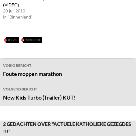
(VIDEO)
20 juli 2010
In "Binnenland"
KERK
MOPPEN
Bericht
VORIG BERICHT
navigatie
Foute moppen marathon
VOLGEND BERICHT
New Kids Turbo (Trailer) KUT!
2 GEDACHTEN OVER “ACTUELE KATHOLIEKE GEZEGDES
!!!”