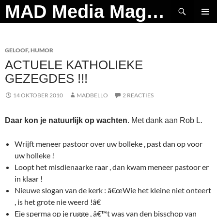
Ga
Zoeken
MAD Media Magazine
naar
PRIMAI
de
MENU
inhoud
GELOOF
,
HUMOR
ACTUELE KATHOLIEKE
GEZEGDES !!!
14 OKTOBER 2010
MADBELLO
2 REACTIES
Daar kon je natuurlijk op wachten
. Met dank aan Rob L.
Wrijft meneer pastoor over uw bolleke , past dan op voor
uw holleke !
Loopt het misdienaarke raar , dan kwam meneer pastoor er
in klaar !
Nieuwe slogan van de kerk : â€œWie het kleine niet onteert
, is het grote nie weerd !â€
Eje sperma op je rugge , â€™t was van den bisschop van