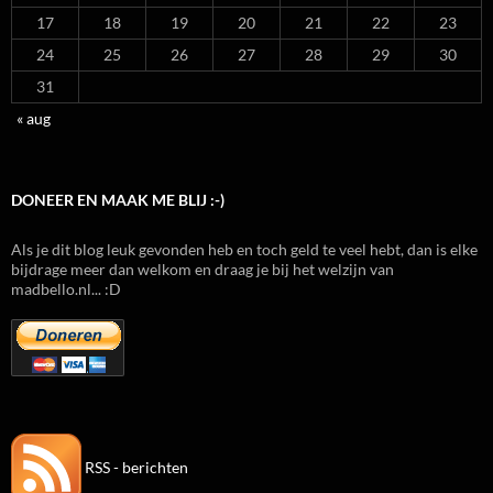
17
18
19
20
21
22
23
24
25
26
27
28
29
30
31
« aug
DONEER EN MAAK ME BLIJ :-)
Als je dit blog leuk gevonden heb en toch geld te veel hebt, dan is elke
bijdrage meer dan welkom en draag je bij het welzijn van
madbello.nl... :D
RSS - berichten