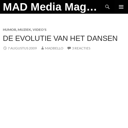
Ga
Zoeken
MAD Media Magazine
naar
PRIMAI
de
MENU
inhoud
HUMOR
,
MUZIEK
,
VIDEO'S
DE EVOLUTIE VAN HET DANSEN
7 AUGUSTUS 2009
MADBELLO
3 REACTIES