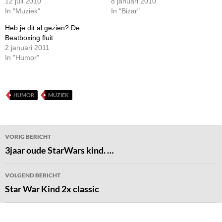
12 juli 2010
8 januari 2010
In "Muziek"
In "Bizar"
Heb je dit al gezien? De
Beatboxing fluit
2 januari 2011
In "Humor"
HUMOR
MUZIEK
Bericht
VORIG BERICHT
navigatie
3jaar oude StarWars kind. …
VOLGEND BERICHT
Star War Kind 2x classic