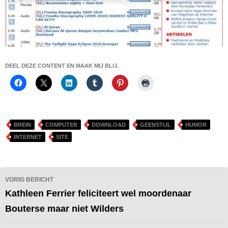
DEEL DEZE CONTENT EN MAAK MIJ BLIJ.
BREIN
COMPUTER
DOWNLOAD
GEENSTIJL
HUMOR
INTERNET
SITE
Bericht
VORIG BERICHT
navigatie
Kathleen Ferrier feliciteert wel moordenaar
Bouterse maar niet Wilders