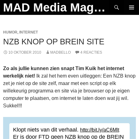
Ga
Zoeken
MAD Media Magazine
naar
PRIMAI
de
MENU
inhoud
HUMOR
,
INTERNET
NZB KNOP OP BREIN SITE
10 OKTOBER 2010
MADBELLO
4 REACTIES
Zo als jullie kunnen zien snapt Tim Kuik het internet
werkelijk niet!
Ik zal het hem even uitleggen: Een NZB knop
zet je niet op de site zelf, maar met een script op elk
willekeurig programma en site via je brouwser op je eigen
computer te plaatsen, om internet te laten doen wat jij wil.
Sukkel!!!
Klopt niets van dit verhaal.
http://bit.ly/aC6Mlt
Er is door FTD geen NZB knop op de BREIN