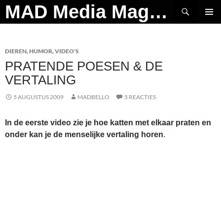
Ga
Zoeken
MAD Media Magazine
naar
PRIMAI
de
MENU
inhoud
DIEREN
,
HUMOR
,
VIDEO'S
PRATENDE POESEN & DE
VERTALING
5 AUGUSTUS 2009
MADBELLO
5 REACTIES
In de eerste video zie je hoe katten met elkaar praten en
onder kan je de menselijke vertaling horen
.