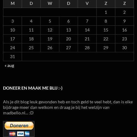
M
D
W
D
V
Z
Z
1
2
3
4
5
6
7
8
9
10
11
12
13
14
15
16
17
18
19
20
21
22
23
24
25
26
27
28
29
30
31
« aug
DONEER EN MAAK ME BLIJ :-)
Als je dit blog leuk gevonden heb en toch geld te veel hebt, dan is elke
bijdrage meer dan welkom en draag je bij het welzijn van
madbello.nl... :D