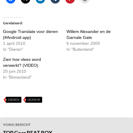
Gerelateerd
Google Translate voor dieren
Willem Alexander en de
(#Android app)
Garnale Gate
1 april 2010
6 november 2009
In "Dieren"
In "Buitenland"
Zien hoe vlees word
verwerkt? (VIDEO)
20 juni 2010
In "Binnenland"
DIEREN
HUMOR
Bericht
VORIG BERICHT
navigatie
TOP Gear BEAT BOX