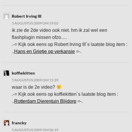
Robert Irving III
5 AUGUSTUS 2009 OM 19:02
ik zie de 2de video ook niet. hm ik zal wel een
flashplugin missen ofzo….
.-= Kijk ook eens op Robert Irving III´s laatste blog item :
..
Hans en Grietje op verkansie
=-.
koffiekitten
5 AUGUSTUS 2009 OM 11:39
waar is de 2e video?
.-= Kijk ook eens op koffiekitten´s laatste blog item :
..
Rotterdam Dierentuin Blijdorp
=-.
francky
5 AUGUSTUS 2009 OM 06:19