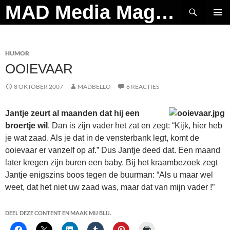
Ga
Zoeken
MAD Media Magazine
naar
PRIMAI
de
MENU
inhoud
HUMOR
OOIEVAAR
8 OKTOBER 2007
MADBELLO
8 REACTIES
Jantje zeurt al maanden dat hij een
broertje wil
. Dan is zijn vader het zat en zegt: “Kijk, hier heb
je wat zaad. Als je dat in de vensterbank legt, komt de
ooievaar er vanzelf op af.” Dus Jantje deed dat. Een maand
later kregen zijn buren een baby. Bij het kraambezoek zegt
Jantje enigszins boos tegen de buurman: “Als u maar wel
weet, dat het niet uw zaad was, maar dat van mijn vader !”
DEEL DEZE CONTENT EN MAAK MIJ BLIJ.