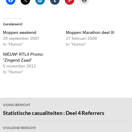
Gerelateerd
Moppen weekend
Moppen Marathon deel III
29 september 2007
27 februari 2008
In "Humor"
In "Humor"
NIEUW! RTL4 Promo:
”Zingend Zaad”
5 november 2012
In "Humor"
Bericht
VORIG BERICHT
navigatie
Statistische casualiteiten : Deel 4 Referrers
VOLGEND BERICHT