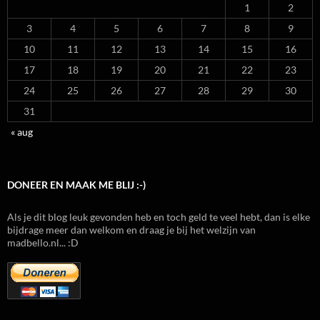
1
2
3
4
5
6
7
8
9
10
11
12
13
14
15
16
17
18
19
20
21
22
23
24
25
26
27
28
29
30
31
« aug
DONEER EN MAAK ME BLIJ :-)
Als je dit blog leuk gevonden heb en toch geld te veel hebt, dan is elke
bijdrage meer dan welkom en draag je bij het welzijn van
madbello.nl... :D