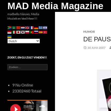
Zoeken
MAD Media Magazine
Ga
madbello Nieuws, Media
Muziek en Veel Meer!!!
naar
de
HUMOR
inhoud
DE PAUS 
30 JUNI 2007
ZOEKT, EN GIJ ZULT VINDEN!!!
Zoeken
naar:
9 Nu Online
23302460 Totaal