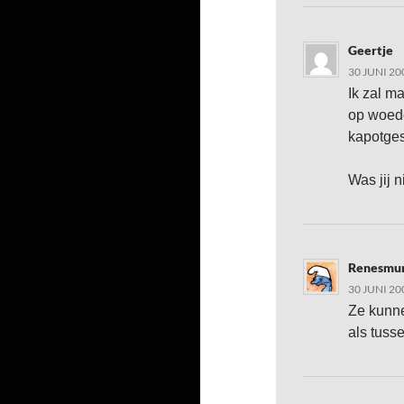
Geertje
30 JUNI 20
Ik zal m
op woede
kapotges
Was jij 
Renesmu
30 JUNI 20
Ze kunne
als tuss