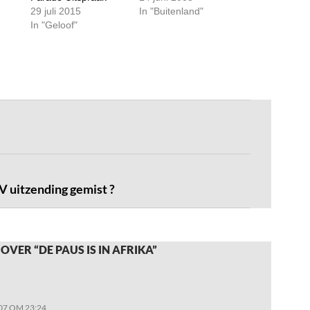
29 juli 2015
In "Buitenland"
In "Geloof"
uitzending gemist ?
OVER “DE PAUS IS IN AFRIKA”
07 OM 23:24