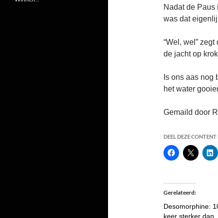
Nadat de Paus 
was dat eigenlij
“Wel, wel” zegt 
de jacht op krok
Is ons aas nog
het water gooie
Gemaild door R
DEEL DEZE CONTENT E
Gerelateerd
Desomorphine: 1
keer sterker dan