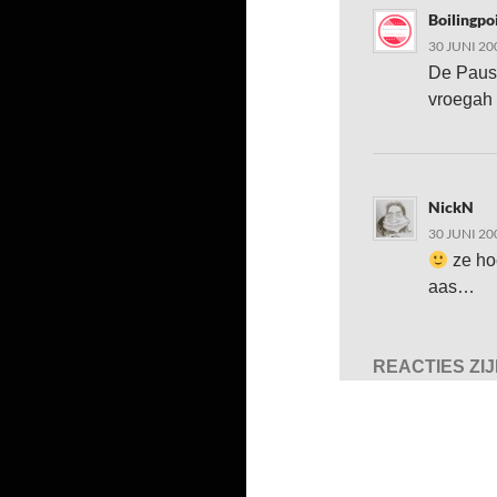
Boilingpo
30 JUNI 20
De Paus…
vroegah 
NickN
30 JUNI 20
ze ho
aas…
REACTIES ZI