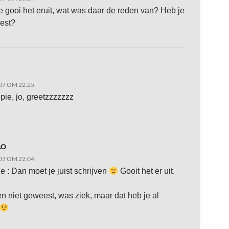
 gooi het eruit, wat was daar de reden van? Heb je
est?
07 OM 22:25
pie, jo, greetzzzzzzz
LO
07 OM 22:04
e : Dan moet je juist schrijven
Gooit het er uit.
en niet geweest, was ziek, maar dat heb je al