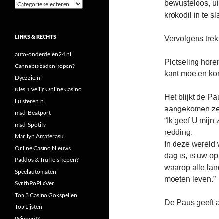
bewusteloos, ui
Categorieën
krokodil in te sl
LINKS & RECHTS
Vervolgens trek
auto-onderdelen24.nl
Plotseling hor
Cannabis zaden kopen?
kant moeten ko
Dyezzie.nl
Kies 1 Veilig Online Casino
Het blijkt de Pa
Luisteren.nl
aangekomen zeg
mad-Beatport
“Ik geef U mijn
mad-Spotify
redding.
Marilyn Amaterasu
In deze wereld 
Online Casino Nieuws
dag is, is uw o
Paddos & Truffels kopen?
waarop alle lan
Speelautomaten
moeten leven.”
SynthPoPLoVer
Top 3 Casino Gokspellen
De Paus geeft a
Top Lijsten
Winnen!?