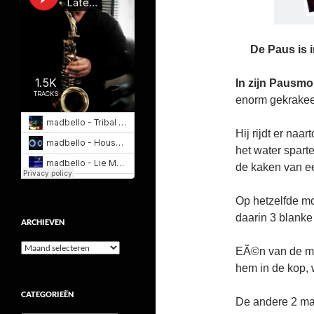
De Paus is i
In zijn Pausmobi
enorm gekrakeel
Hij rijdt er na
het water spart
de kaken van ee
Op hetzelfde m
daarin 3 blank
ARCHIEVEN
Archieven
EÃ©n van de man
hem in de kop, w
CATEGORIEËN
De andere 2 ma