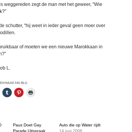
is weggereden zegt de man met het geweer, “Wie
k?”
de schutter, “hij weet in ieder geval geen moer over
odillen.
 bruikbaar of moeten we een nieuwe Marokkaan in
n?”
ob L.
N MAAK MIJ BLIJ.
0
Paus Doet Gay
Auto die op Water rijdt
Parade Uitspraak
14 juni 2008