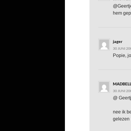
@Geertje
hem gep
jager
30 JUNI 20
Popie, jo
MADBEL
30 JUNI 20
@ Geertj
nee ik b
gelezen