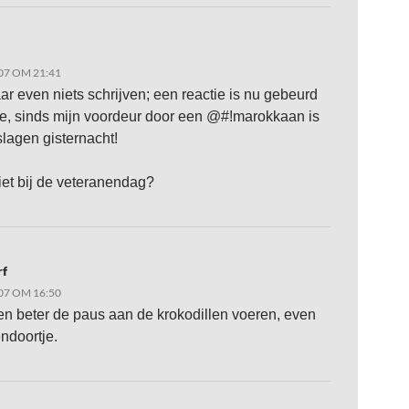
07 OM 21:41
aar even niets schrijven; een reactie is nu gebeurd
, sinds mijn voordeur door een @#!marokkaan is
lagen gisternacht!
niet bij de veteranendag?
rf
07 OM 16:50
n beter de paus aan de krokodillen voeren, even
endoortje.