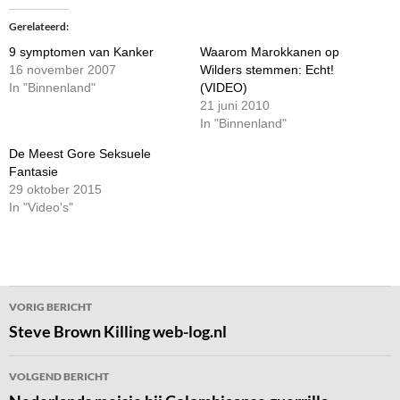
Gerelateerd
9 symptomen van Kanker
Waarom Marokkanen op
16 november 2007
Wilders stemmen: Echt!
In "Binnenland"
(VIDEO)
21 juni 2010
In "Binnenland"
De Meest Gore Seksuele
Fantasie
29 oktober 2015
In "Video's"
Bericht
VORIG BERICHT
navigatie
Steve Brown Killing web-log.nl
VOLGEND BERICHT