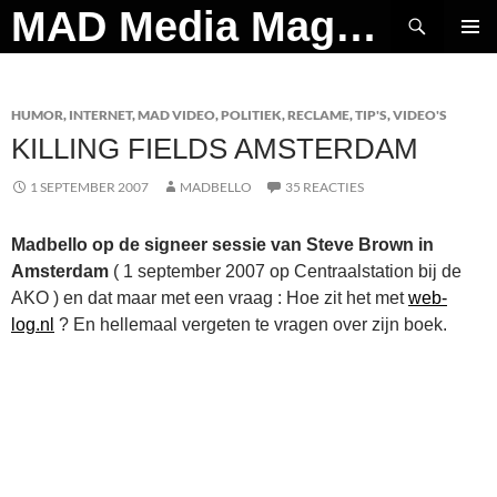
Ga
Zoeken
MAD Media Magazine
naar
PRIMAI
de
MENU
inhoud
HUMOR
,
INTERNET
,
MAD VIDEO
,
POLITIEK
,
RECLAME
,
TIP'S
,
VIDEO'S
KILLING FIELDS AMSTERDAM
1 SEPTEMBER 2007
MADBELLO
35 REACTIES
Madbello op de signeer sessie van Steve Brown in
Amsterdam
( 1 september 2007 op Centraalstation bij de
AKO ) en dat maar met een vraag : Hoe zit het met
web-
log.nl
? En hellemaal vergeten te vragen over zijn boek.