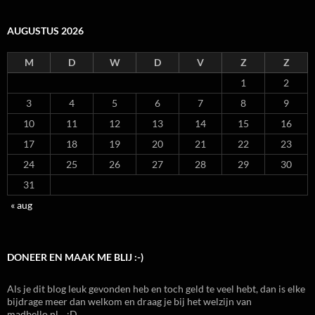
AUGUSTUS 2026
M
D
W
D
V
Z
Z
1
2
3
4
5
6
7
8
9
10
11
12
13
14
15
16
17
18
19
20
21
22
23
24
25
26
27
28
29
30
31
« aug
DONEER EN MAAK ME BLIJ :-)
Als je dit blog leuk gevonden heb en toch geld te veel hebt, dan is elke
bijdrage meer dan welkom en draag je bij het welzijn van
madbello.nl... :D