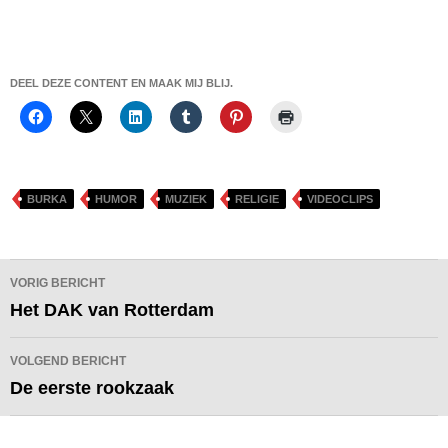
DEEL DEZE CONTENT EN MAAK MIJ BLIJ.
BURKA
HUMOR
MUZIEK
RELIGIE
VIDEOCLIPS
Bericht
VORIG BERICHT
navigatie
Het DAK van Rotterdam
VOLGEND BERICHT
De eerste rookzaak