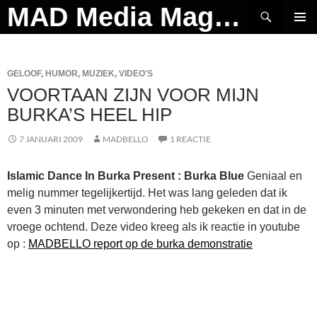
Ga
Zoeken
MAD Media Magazine
naar
PRIMAI
de
MENU
inhoud
GELOOF
,
HUMOR
,
MUZIEK
,
VIDEO'S
VOORTAAN ZIJN VOOR MIJN
BURKA’S HEEL HIP
7 JANUARI 2009
MADBELLO
1 REACTIE
Islamic Dance In Burka Present : Burka Blue
Geniaal en
melig nummer tegelijkertijd. Het was lang geleden dat ik
even 3 minuten met verwondering heb gekeken en dat in de
vroege ochtend. Deze video kreeg als ik reactie in youtube
op :
MADBELLO report op de burka demonstratie