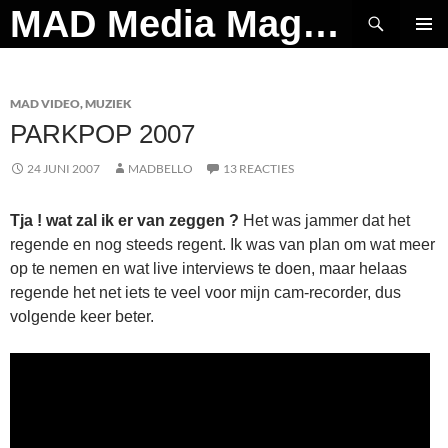
Ga
Zoeken
MAD Media Magazine
naar
PRIMAI
de
MENU
inhoud
MAD VIDEO
,
MUZIEK
PARKPOP 2007
24 JUNI 2007
MADBELLO
13 REACTIES
Tja ! wat zal ik er van zeggen ?
Het was jammer dat het
regende en nog steeds regent. Ik was van plan om wat meer
op te nemen en wat live interviews te doen, maar helaas
regende het net iets te veel voor mijn cam-recorder, dus
volgende keer beter.