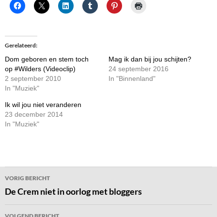
Gerelateerd
Dom geboren en stem toch
Mag ik dan bij jou schijten?
op #Wilders (Videoclip)
24 september 2016
2 september 2010
In "Binnenland"
In "Muziek"
Ik wil jou niet veranderen
23 december 2014
In "Muziek"
Bericht
VORIG BERICHT
navigatie
De Crem niet in oorlog met bloggers
VOLGEND BERICHT