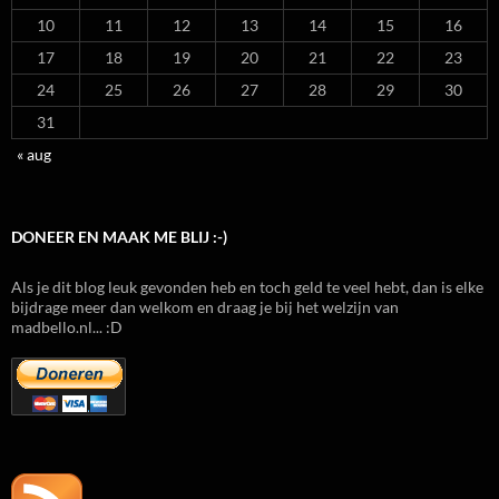
10
11
12
13
14
15
16
17
18
19
20
21
22
23
24
25
26
27
28
29
30
31
« aug
DONEER EN MAAK ME BLIJ :-)
Als je dit blog leuk gevonden heb en toch geld te veel hebt, dan is elke
bijdrage meer dan welkom en draag je bij het welzijn van
madbello.nl... :D