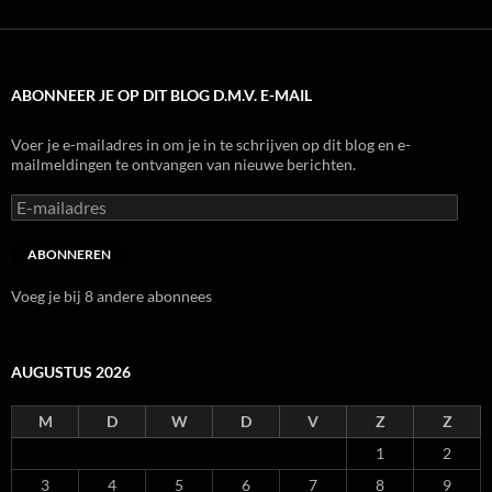
ABONNEER JE OP DIT BLOG D.M.V. E-MAIL
Voer je e-mailadres in om je in te schrijven op dit blog en e-
mailmeldingen te ontvangen van nieuwe berichten.
E-
mailadres
ABONNEREN
Voeg je bij 8 andere abonnees
AUGUSTUS 2026
M
D
W
D
V
Z
Z
1
2
3
4
5
6
7
8
9