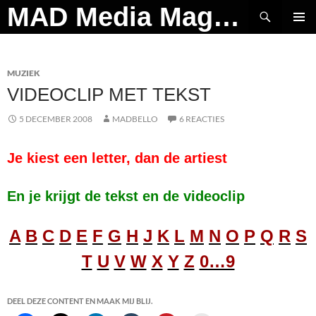
Ga
Zoeken
MAD Media Magazine
naar
PRIMAI
de
MENU
inhoud
MUZIEK
VIDEOCLIP MET TEKST
5 DECEMBER 2008
MADBELLO
6 REACTIES
Je kiest een letter, dan de artiest
En je krijgt de tekst en de videoclip
A
B
C
D
E
F
G
H
J
K
L
M
N
O
P
Q
R
S
T
U
V
W
X
Y
Z
0…9
DEEL DEZE CONTENT EN MAAK MIJ BLIJ.