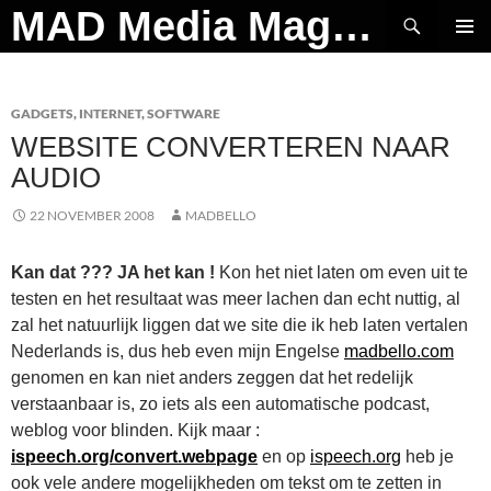
Ga
Zoeken
MAD Media Magazine
naar
PRIMAI
de
MENU
inhoud
GADGETS
,
INTERNET
,
SOFTWARE
WEBSITE CONVERTEREN NAAR
AUDIO
22 NOVEMBER 2008
MADBELLO
Kan dat ??? JA het kan !
Kon het niet laten om even uit te
testen en het resultaat was meer lachen dan echt nuttig, al
zal het natuurlijk liggen dat we site die ik heb laten vertalen
Nederlands is, dus heb even mijn Engelse
madbello.com
genomen en kan niet anders zeggen dat het redelijk
verstaanbaar is, zo iets als een automatische podcast,
weblog voor blinden. Kijk maar :
ispeech.org/convert.webpage
en op
ispeech.org
heb je
ook vele andere mogelijkheden om tekst om te zetten in