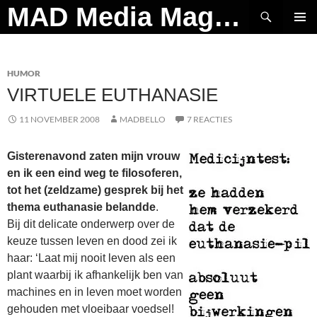
Ga
Zoeken
MAD Media Magazine
naar
PRIMAI
de
MENU
inhoud
HUMOR
VIRTUELE EUTHANASIE
11 NOVEMBER 2008
MADBELLO
7 REACTIES
Gisterenavond zaten mijn vrouw
en ik een eind weg te filosoferen,
tot het (zeldzame) gesprek bij het
thema euthanasie belandde
.
Bij dit delicate onderwerp over de
keuze tussen leven en dood zei ik
haar: ‘Laat mij nooit leven als een
plant waarbij ik afhankelijk ben van
machines en in leven moet worden
gehouden met vloeibaar voedsel!