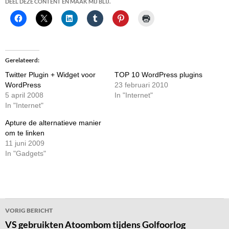
DEEL DEZE CONTENT EN MAAK MIJ BLIJ.
Gerelateerd
Twitter Plugin + Widget voor
TOP 10 WordPress plugins
WordPress
23 februari 2010
5 april 2008
In "Internet"
In "Internet"
Apture de alternatieve manier
om te linken
11 juni 2009
In "Gadgets"
Bericht
VORIG BERICHT
navigatie
VS gebruikten Atoombom tijdens Golfoorlog