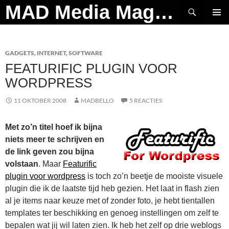
Ga
Zoeken
MAD Media Magazine
naar
PRIMAI
de
MENU
inhoud
GADGETS
,
INTERNET
,
SOFTWARE
FEATURIFIC PLUGIN VOOR
WORDPRESS
11 OKTOBER 2008
MADBELLO
5 REACTIES
Met zo’n titel hoef ik bijna
niets meer te schrijven en
de link geven zou bijna
volstaan
. Maar
Featurific
plugin voor wordpress
is toch zo’n beetje de mooiste visuele
plugin die ik de laatste tijd heb gezien. Het laat in flash zien
al je items naar keuze met of zonder foto, je hebt tientallen
templates ter beschikking en genoeg instellingen om zelf te
bepalen wat jij wil laten zien. Ik heb het zelf op drie weblogs