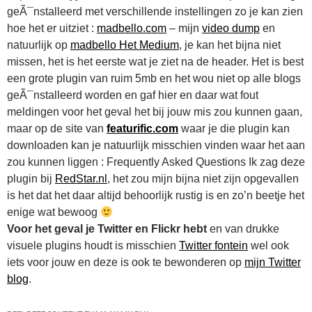
geÃ¯nstalleerd met verschillende instellingen zo je kan zien
hoe het er uitziet :
madbello.com
– mijn
video dump
en
natuurlijk op
madbello Het Medium
, je kan het bijna niet
missen, het is het eerste wat je ziet na de header. Het is best
een grote plugin van ruim 5mb en het wou niet op alle blogs
geÃ¯nstalleerd worden en gaf hier en daar wat fout
meldingen voor het geval het bij jouw mis zou kunnen gaan,
maar op de site van
featurific.com
waar je die plugin kan
downloaden kan je natuurlijk misschien vinden waar het aan
zou kunnen liggen : Frequently Asked Questions Ik zag deze
plugin bij
RedStar.nl
, het zou mijn bijna niet zijn opgevallen
is het dat het daar altijd behoorlijk rustig is en zo’n beetje het
enige wat bewoog
Voor het geval je Twitter en Flickr hebt
en van drukke
visuele plugins houdt is misschien
Twitter fontein
wel ook
iets voor jouw en deze is ook te bewonderen op
mijn Twitter
blog
.