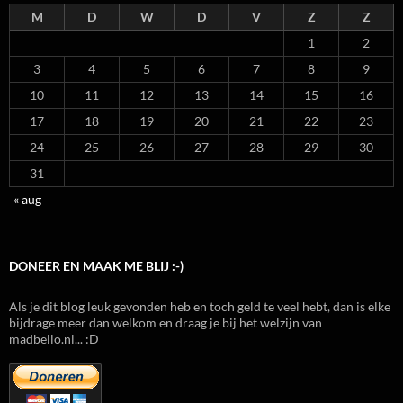
M
D
W
D
V
Z
Z
1
2
3
4
5
6
7
8
9
10
11
12
13
14
15
16
17
18
19
20
21
22
23
24
25
26
27
28
29
30
31
« aug
DONEER EN MAAK ME BLIJ :-)
Als je dit blog leuk gevonden heb en toch geld te veel hebt, dan is elke
bijdrage meer dan welkom en draag je bij het welzijn van
madbello.nl... :D