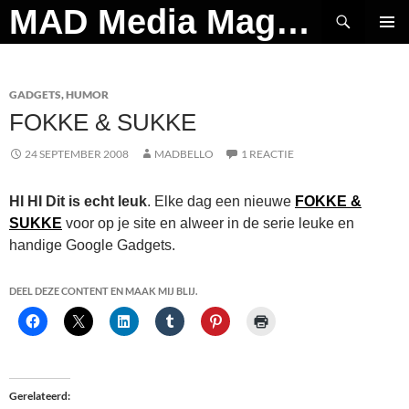
Ga
Zoeken
MAD Media Magazine
naar
PRIMAI
de
MENU
inhoud
GADGETS
,
HUMOR
FOKKE & SUKKE
24 SEPTEMBER 2008
MADBELLO
1 REACTIE
HI HI Dit is echt leuk
. Elke dag een nieuwe
FOKKE &
SUKKE
voor op je site en alweer in de serie leuke en
handige Google Gadgets.
DEEL DEZE CONTENT EN MAAK MIJ BLIJ.
Gerelateerd