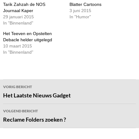
Tarik Zahzah de NOS
Blatter Cartoons
Journaal Kaper
3 juni 2015
29 januari 2015
In "Humor"
In "Binnenland"
Het Teeven en Opstelten
Debacle helder uitgelegd
10 maart 2015
In "Binnenland"
Bericht
VORIG BERICHT
navigatie
Het Laatste Nieuws Gadget
VOLGEND BERICHT
Reclame Folders zoeken ?