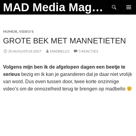
Ga
Zoeken
MAD Media Magazine
naar
PRIMAI
de
MENU
inhoud
HUMOR
,
VIDEO'S
GROTE BEK MET MANNETIETEN
20 AUGUSTUS 2007
MADBELLO
5 REACTIES
Volgens mijn ben ik de afgelopen dagen een beetje te
serieus
bezig en ik kan je garanderen dat je daar niet vrolijk
van word. Dus even tussen door, twee korte onzinnige
video’s om de onnozelheid terug te brengen op madbello