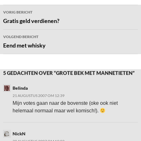
Bericht
VORIG BERICHT
navigatie
Gratis geld verdienen?
VOLGEND BERICHT
Eend met whisky
5 GEDACHTEN OVER “GROTE BEK MET MANNETIETEN”
Belinda
21 AUGUSTUS 2007 OM 12:39
Mijn votes gaan naar de bovenste (oke ook niet
helemaal normaal maar wel komisch!).
NickN