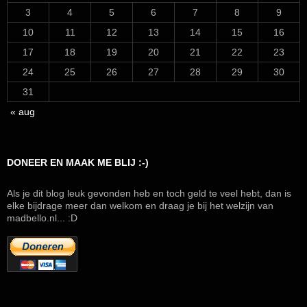
3
4
5
6
7
8
9
10
11
12
13
14
15
16
17
18
19
20
21
22
23
24
25
26
27
28
29
30
31
« aug
DONEER EN MAAK ME BLIJ :-)
Als je dit blog leuk gevonden heb en toch geld te veel hebt, dan is
elke bijdrage meer dan welkom en draag je bij het welzijn van
madbello.nl... :D