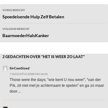
Bericht
VORIG BERICHT
navigatie
Spoedeisende Hulp Zelf Betalen
VOLGEND BERICHT
BaarmoederHalsKanker
2 GEDACHTEN OVER “HET IS WEER ZO LAAT”
SirCumSized
7 AUGUSTUS 2008 OM 16:26
Those were the days; “wie bent U nou weer”, “van der
Pik, zit niet met je achternaam te spelen” en ga zo maar
door…