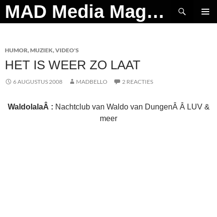
Ga
Zoeken
MAD Media Magazine
naar
PRIMAI
de
MENU
inhoud
HUMOR
,
MUZIEK
,
VIDEO'S
HET IS WEER ZO LAAT
6 AUGUSTUS 2008
MADBELLO
2 REACTIES
WaldolalaÂ :
Nachtclub van Waldo van DungenÂ Â LUV &
meer