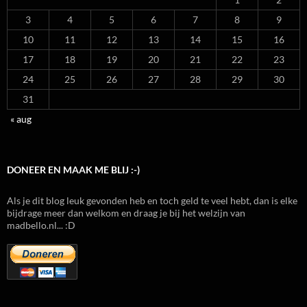
3
4
5
6
7
8
9
10
11
12
13
14
15
16
17
18
19
20
21
22
23
24
25
26
27
28
29
30
31
« aug
DONEER EN MAAK ME BLIJ :-)
Als je dit blog leuk gevonden heb en toch geld te veel hebt, dan is elke
bijdrage meer dan welkom en draag je bij het welzijn van
madbello.nl... :D