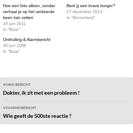
Hoe een foto alleen, zonder
Bent jij een brave burger?
verhaal je op het verkeerde
17 december 2013
been kan zetten
In "Binnenland"
18 juni 2011
In "Bizar"
Onthulling & Alarmbericht
30 juni 2008
In "Bizar"
Bericht
VORIG BERICHT
navigatie
Dokter, ik zit met een probleem !
VOLGEND BERICHT
Wie geeft de 500ste reactie ?