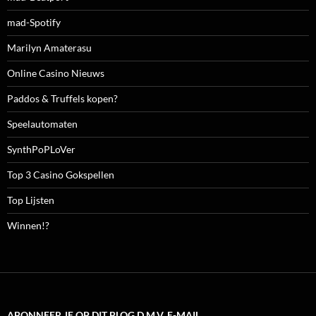
mad-Spotify
Marilyn Amaterasu
Online Casino Nieuws
Paddos & Truffels kopen?
Speelautomaten
SynthPoPLoVer
Top 3 Casino Gokspellen
Top Lijsten
Winnen!?
ABONNEER JE OP DIT BLOG D.M.V. E-MAIL