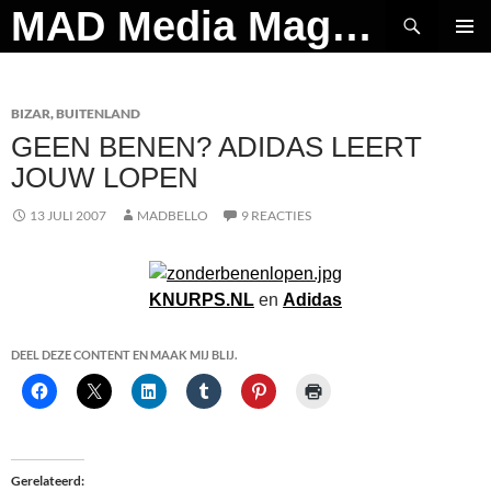
Ga
Zoeken
MAD Media Magazine
naar
PRIMAI
de
MENU
inhoud
BIZAR
,
BUITENLAND
GEEN BENEN? ADIDAS LEERT
JOUW LOPEN
13 JULI 2007
MADBELLO
9 REACTIES
KNURPS.NL
en
Adidas
DEEL DEZE CONTENT EN MAAK MIJ BLIJ.
Gerelateerd