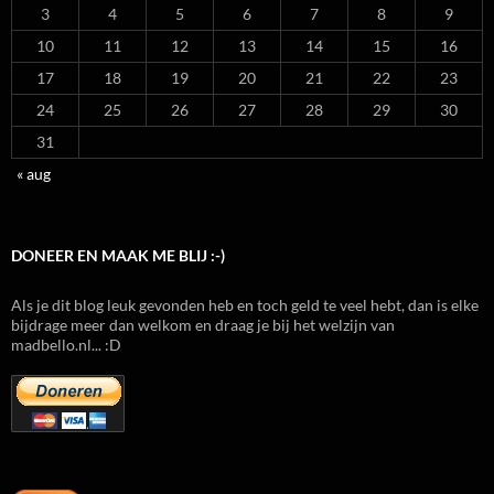
3
4
5
6
7
8
9
10
11
12
13
14
15
16
17
18
19
20
21
22
23
24
25
26
27
28
29
30
31
« aug
DONEER EN MAAK ME BLIJ :-)
Als je dit blog leuk gevonden heb en toch geld te veel hebt, dan is elke
bijdrage meer dan welkom en draag je bij het welzijn van
madbello.nl... :D