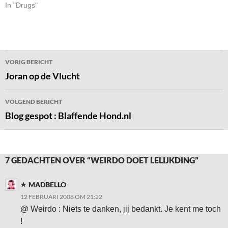
In "Drugs"
Bericht
VORIG BERICHT
navigatie
Joran op de Vlucht
VOLGEND BERICHT
Blog gespot : Blaffende Hond.nl
7 GEDACHTEN OVER “WEIRDO DOET LELIJKDING”
MADBELLO
12 FEBRUARI 2008 OM 21:22
@ Weirdo : Niets te danken, jij bedankt. Je kent me toch
!