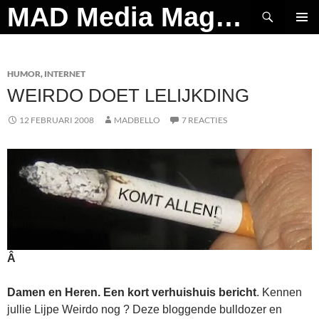
Ga
Zoeken
MAD Media Magazine
naar
PRIMAI
de
MENU
inhoud
HUMOR
,
INTERNET
WEIRDO DOET LELIJKDING
12 FEBRUARI 2008
MADBELLO
7 REACTIES
Â
Damen en Heren. Een kort verhuishuis bericht
. Kennen
jullie Lijpe Weirdo nog ? Deze bloggende bulldozer en