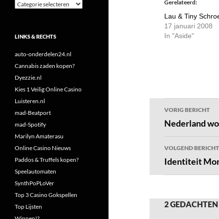
Gerelateerd
Categorieën
Lau & Tiny Schro
17 januari 2008
In "Aside"
LINKS & RECHTS
auto-onderdelen24.nl
Cannabis zaden kopen?
Dyezzie.nl
Kies 1 Veilig Online Casino
Luisteren.nl
Bericht
VORIG BERICHT
mad-Beatport
navigatie
Nederland wo
mad-Spotify
Marilyn Amaterasu
Online Casino Nieuws
VOLGEND BERICHT
Paddos & Truffels kopen?
Identiteit Mon
Speelautomaten
SynthPoPLoVer
Top 3 Casino Gokspellen
2 GEDACHTEN O
Top Lijsten
Winnen!?