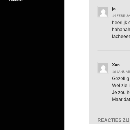
jo
14 FEBRUA
heerlijk
hahahaha
lacheee
Xan
16 JANUAR
Gezellig
Wel ziel
Je zou h
Maar dat
REACTIES ZI