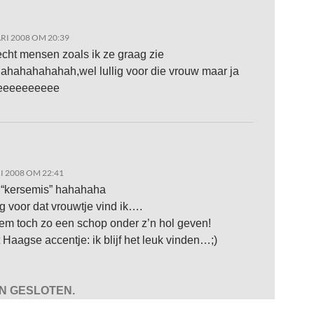
RI 2008 OM 20:39
 echt mensen zoals ik ze graag zie
hahahahahah,wel lullig voor die vrouw maar ja
eeeeeeeeee
I 2008 OM 22:41
 “kersemis” hahahaha
ig voor dat vrouwtje vind ik….
em toch zo een schop onder z’n hol geven!
 Haagse accentje: ik blijf het leuk vinden…;)
JN GESLOTEN.