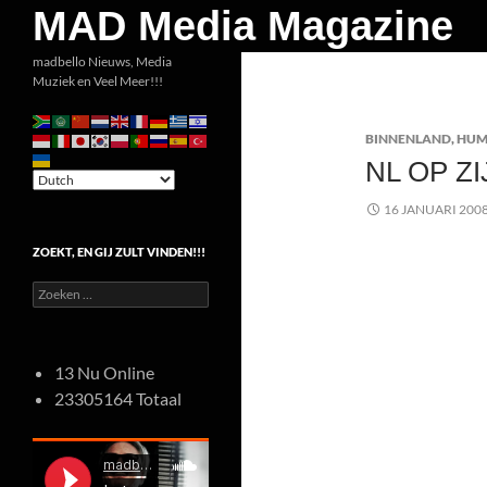
Zoeken
MAD Media Magazine
Ga
madbello Nieuws, Media
Muziek en Veel Meer!!!
naar
de
BINNENLAND
,
HU
inhoud
NL OP ZI
16 JANUARI 200
ZOEKT, EN GIJ ZULT VINDEN!!!
Zoeken
naar:
13 Nu Online
23305164 Totaal