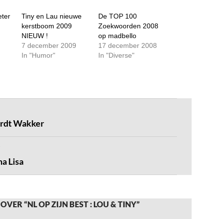
eter
Tiny en Lau nieuwe
De TOP 100
kerstboom 2009
Zoekwoorden 2008
NIEUW !
op madbello
7 december 2009
17 december 2008
In "Humor"
In "Diverse"
rdt Wakker
a Lisa
VER “NL OP ZIJN BEST : LOU & TINY”