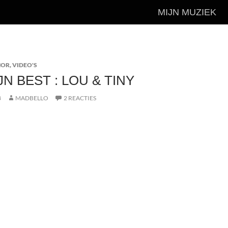
MIJN MUZIEK
MOR
,
VIDEO'S
JN BEST : LOU & TINY
8
MADBELLO
2 REACTIES