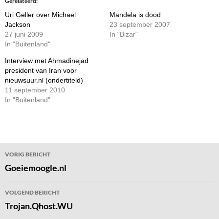
Gerelateerd
Uri Geller over Michael
Mandela is dood
Jackson
23 september 2007
27 juni 2009
In "Bizar"
In "Buitenland"
Interview met Ahmadinejad
president van Iran voor
nieuwsuur.nl (ondertiteld)
11 september 2010
In "Buitenland"
Bericht
VORIG BERICHT
navigatie
Goeiemoogle.nl
VOLGEND BERICHT
Trojan.Qhost.WU