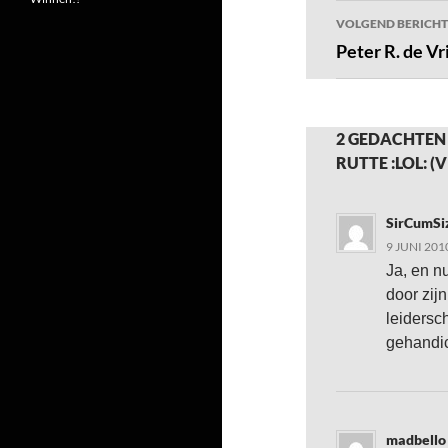
VOLGEND BERICHT
Peter R. de Vr
2 GEDACHTEN
RUTTE :LOL: (
SirCumSi
9 JUNI 201
Ja, en nu
door zij
leidersc
gehandic
madbello