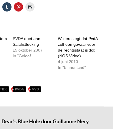
stem
PVDA doet aan
Wilders zegt dat PvdA
Salafistfucking
zelf een gevaar voor
15 oktober 2007
de rechtsstaat is :lol:
In "Geloof"
(NOS Video)
4 juni 2010
In "Binnenland"
TIEK
PVDA
VVD
et Dean’s Blue Hole door Guillaume Nery