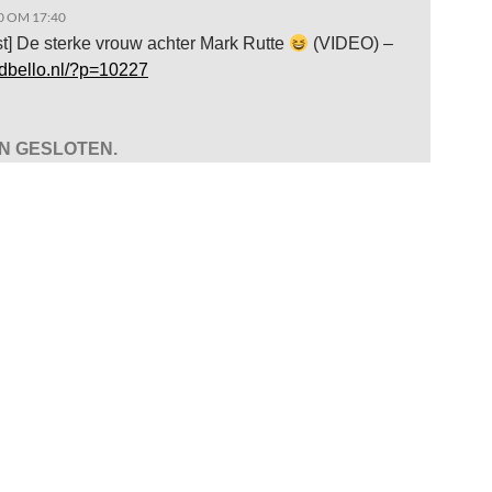
0 OM 17:40
t] De sterke vrouw achter Mark Rutte
(VIDEO) –
adbello.nl/?p=10227
JN GESLOTEN.