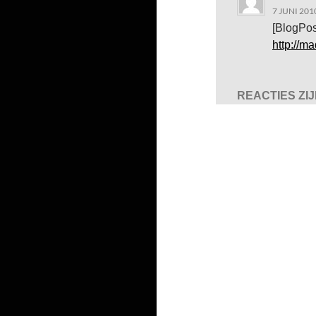
7 JUNI 201
[BlogPos
http://m
REACTIES ZI