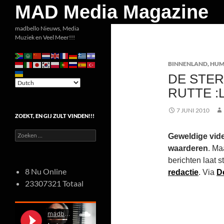
Zoeken
MAD Media Magazine
Ga
madbello Nieuws, Media
Muziek en Veel Meer!!!
naar
de
BINNENLAND
,
HU
inhoud
DE STE
RUTTE :L
7 JUNI 2010
ZOEKT, EN GIJ ZULT VINDEN!!!
Zoeken
Geweldige vid
naar:
waarderen
. Ma
berichten laat 
8 Nu Online
redactie
. Via
D
23307321 Totaal