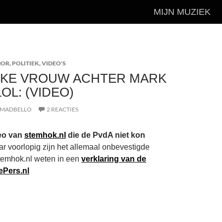
MIJN MUZIEK
MOR
,
POLITIEK
,
VIDEO'S
RKE VROUW ACHTER MARK
OL: (VIDEO)
MADBELLO
2 REACTIES
eo van
stemhok.nl
die de PvdA niet kon
ar voorlopig zijn het allemaal onbevestigde
stemhok.nl weten in een
verklaring van de
ePers.nl