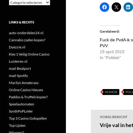
Categorieën
LINKS & RECHTS
Gerelateerd
auto-onderdelen24.nl
Fuck de PvdA ik 
Cannabis zaden kopen?
PVV
Dyezzie.nl
19 april 2010
Kies 1 Veilig Online Casino
In "Politiek"
Luisteren.nl
mad-Beatport
mad-Spotify
Marilyn Amaterasu
Online Casino Nieuws
HUMOR
POLI
Paddos & Truffels kopen?
Speelautomaten
SynthPoPLoVer
Bericht
VORIG BERICHT
Top 3 Casino Gokspellen
navigatie
Vrije val in h
Top Lijsten
Winnen!?